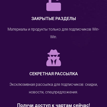
ЗАКРЫТЫЕ РАЗДЕЛЫ
Материалы и продукты только для подписчиков Win-
Win.
СЕКРЕТНАЯ РАССЫЛКА
Эксклюзивная рассылка для подписчиков: скидки,
новости, спецпредложения.
Получи доступ к чартам сейчас!