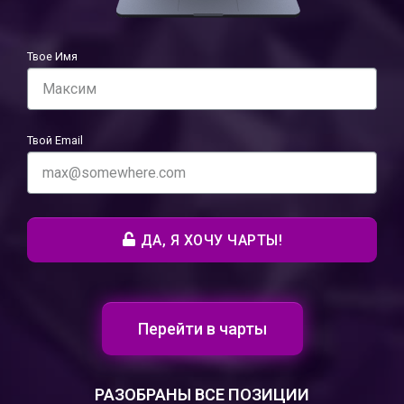
Твое Имя
Твой Email
ДА, Я ХОЧУ ЧАРТЫ!
Перейти в чарты
РАЗОБРАНЫ ВСЕ ПОЗИЦИИ