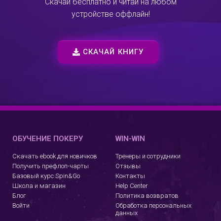
Скачай бесплатно и читай на любом
устройстве оффлайн!
СКАЧАЙ КНИГУ
ОБУЧЕНИЕ ПОКЕРУ
WIN-WIN
Скачать ebook для новичков
Тренеры и сотрудники
Получить префлоп-чарты
Отзывы
Базовый курс Spin&Go
Контакты
Школа и магазин
Help Center
Блог
Политика возвратов
Войти
Обработка персональных
данных