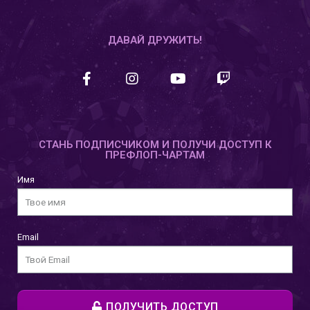
ДАВАЙ ДРУЖИТЬ!
СТАНЬ ПОДПИСЧИКОМ И ПОЛУЧИ ДОСТУП К
ПРЕФЛОП-ЧАРТАМ
Имя
Email
ПОЛУЧИТЬ ДОСТУП