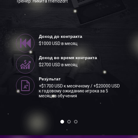
Тренер: Никита friendzdrt
Доход до контракта
$1000 USD в месяц
Доход во время контракта
$2700 USD в месяц
Результат
+$1700 USD к месячному / +$20000 USD
к годовому ожиданию игрока за 5
месяцев обучения