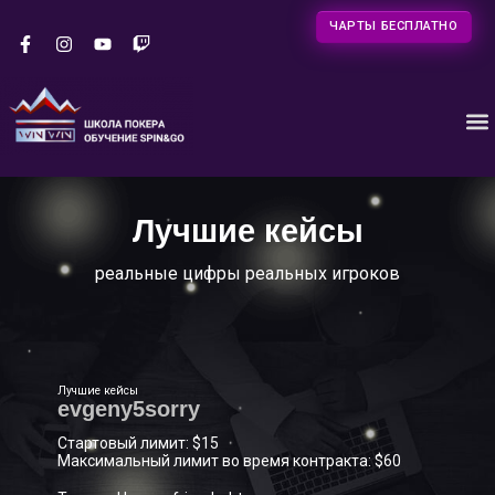
ЧАРТЫ БЕСПЛАТНО
Лучшие кейсы
реальные цифры реальных игроков
Лучшие кейсы
evgeny5sorry
Стартовый лимит: $15
Максимальный лимит во время контракта: $60