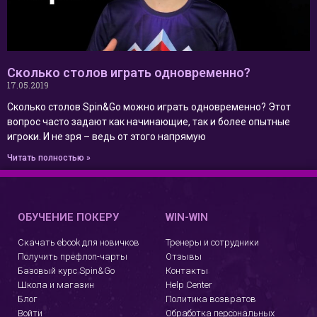
Сколько столов играть одновременно?
17.05.2019
Сколько столов Spin&Go можно играть одновременно? Этот
вопрос часто задают как начинающие, так и более опытные
игроки. И не зря – ведь от этого напрямую
Читать полностью »
ОБУЧЕНИЕ ПОКЕРУ
WIN-WIN
Скачать ebook для новичков
Тренеры и сотрудники
Получить префлоп-чарты
Отзывы
Базовый курс Spin&Go
Контакты
Школа и магазин
Help Center
Блог
Политика возвратов
Войти
Обработка персональных