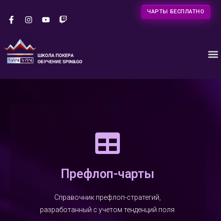
ЧАРТЫ БЕСПЛАТНО
Префлоп-чарты
Справочник префлоп-стратегий,
разработанный с учетом тенденций поля