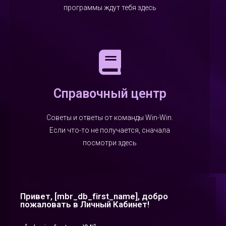
программы ждут тебя здесь
Справочный центр
Советы и ответы от команды Win-Win.
Если что-то не получается, сначала
посмотри здесь
Привет, [mbr_db_first_name], добро
пожаловать в Личный Кабинет!