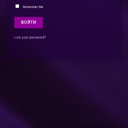
Remember Me
ВОЙТИ
Lost your password?